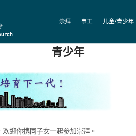
崇拜
事工
儿童/青少年
青少年
，欢迎你携同子女一起参加崇拜。