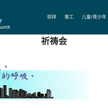
崇拜
事工
儿童/青少年
祈祷会