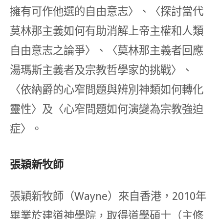
擁有可作他選的自由意志〉、〈探討當代
莫林那主義如何有助消解上帝主權和人類
自由意志之論爭〉、〈莫林那主義者回應
湯瑪斯主義者及宗教哲學家的挑戰〉、
〈依納爵的心窄問題與辨別神類如何轉化
靈性〉及〈心窄問題如何演變為宗教強迫
症〉。
張穎新牧師
張穎新牧師（Wayne）來自香港，2010年
畢業於建道神學院，取得道學碩士（主修