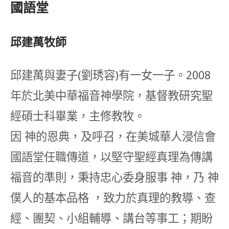
國語堂
邱建萬牧師
邱建萬與妻子(劉琇容)有一女一子。2008
年於北美中華福音神學院，基督教研究聖
經碩士科畢業，主修教牧。
因 神的恩典，及呼召，在美城華人浸信會
國語堂任職傳道，以堅守聖經真理為傳講
福音的準則，秉持忠心委身服事 神，乃 神
僕人的基本品格 ，致力於真理的教導、查
經、團契、小組輔導、講台等事工；期盼